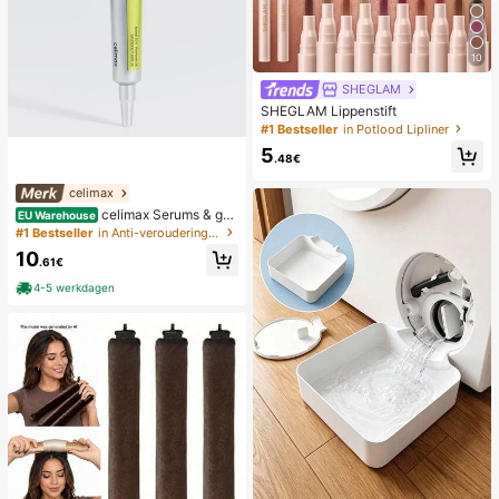
10
SHEGLAM
SHEGLAM Lippenstift
#1 Bestseller
in Potlood Lipliner
5
.48€
celimax
celimax Serums & gez
EU Warehouse
ichtsbehandelingen
#1 Bestseller
in Anti-veroudering Serums & Gezichtsbehandelingen
10
.61€
4-5 werkdagen