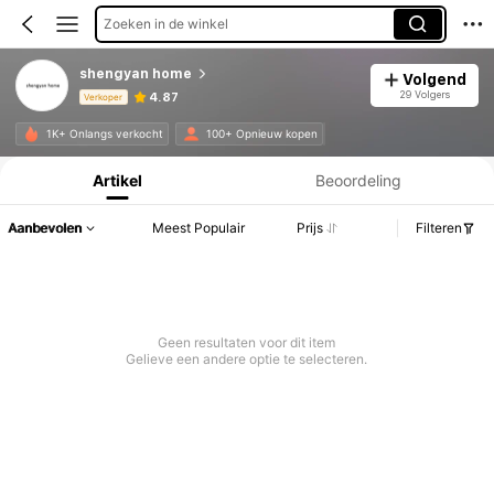
Zoeken in de winkel
shengyan home
Volgend
29 Volgers
4.87
Verkoper
Productinformatie: Prijsopenbaring, Verkoop- en Voorraadgegevens.
1K+ Onlangs verkocht
100+ Opnieuw kopen
Artikel
Beoordeling
Aanbevolen
Meest Populair
Prijs
Filteren
Geen resultaten voor dit item
Gelieve een andere optie te selecteren.