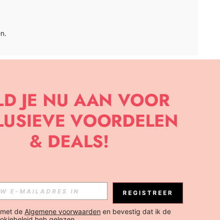
n.
APP
BRIEF OM DE LAATSTE NIEUWE TRENDS EN KORTINGEN TE
JK ELK MOMENT).
Abonneren
REGISTREER
Abonneren
 met de 
Algemene voorwaarden
 en bevestig dat ik de 
okiebeleid
 heb gelezen.