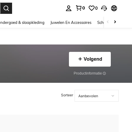
0
0
nden. Press Enter to select.
ndergoed & slaapkleding
Juwelen En Accessoires
Schoonheid & gezo
Volgend
Productinformatie
Sorteer