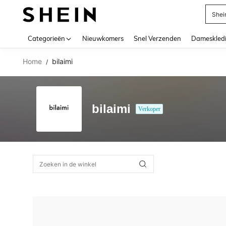
Shei
Use up 
Categorieën
Nieuwkomers
Snel Verzenden
Dameskled
Home
bilaimi
/
bilaimi
Verkoper