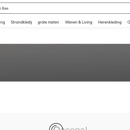
n Bae
and down arrow keys to navigate search Recente zoekopdracht and Zoeken en Vi
ing
Strandkledij
grote maten
Wonen & Living
Herenkleding
O