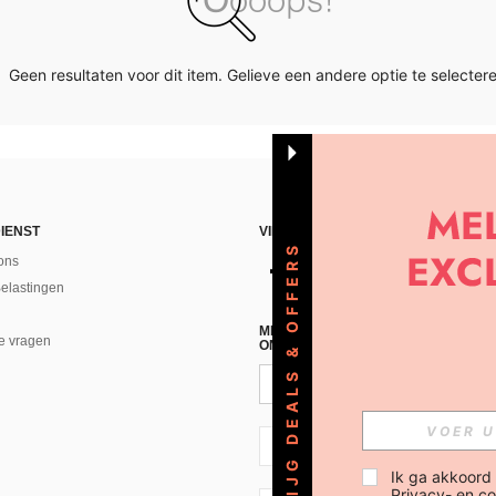
Geen resultaten voor dit item. Gelieve een andere optie te selectere
IENST
VIND ONS
KRIJG DEALS & OFFERS
ons
Belastingen
MELD JE A AN VOOR ONZE NIEUWS
e vragen
ONTVANGEN!(AFMELDEN IS MOGELI
NL + 31
Ik ga akkoord
Privacy- en co