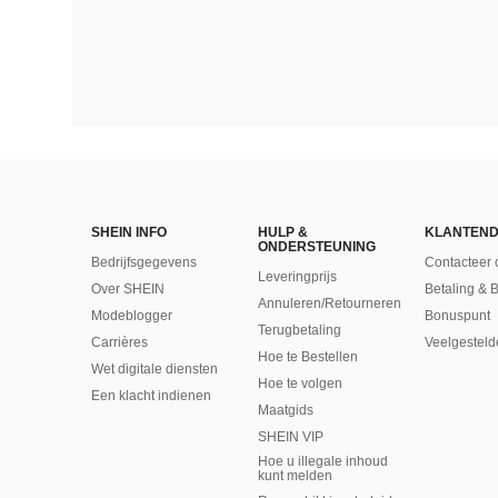
SHEIN INFO
HULP &
KLANTEND
ONDERSTEUNING
Bedrijfsgegevens
Contacteer 
Leveringprijs
Over SHEIN
Betaling & 
Annuleren/Retourneren
Modeblogger
Bonuspunt
Terugbetaling
Carrières
Veelgesteld
Hoe te Bestellen
Wet digitale diensten
Hoe te volgen
Een klacht indienen
Maatgids
SHEIN VIP
Hoe u illegale inhoud
kunt melden