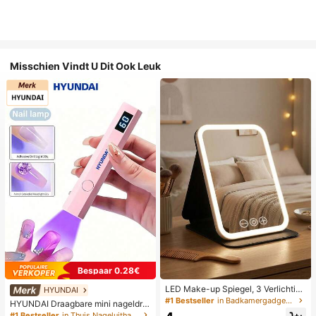
Misschien Vindt U Dit Ook Leuk
Bespaar 0.28€
LED Make-up Spiegel, 3 Verlichting
HYUNDAI
smodi, Verstelbare Helderheid, Draa
#1 Bestseller
in Badkamergadgets die favoriet zijn bij klanten B
HYUNDAI Draagbare mini nageldro
gbaar Vouwbaar Ontwerp, Geschikt
ger, oplaadbare handlamp UV/LED
#1 Bestseller
in Thuis Nageluithardingslampen en drogers