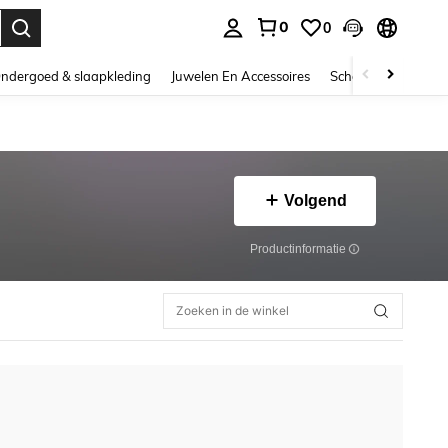
0
0
nden. Press Enter to select.
ndergoed & slaapkleding
Juwelen En Accessoires
Schoonheid & gezo
Volgend
Productinformatie