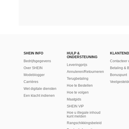
SHEIN INFO
HULP &
KLANTEND
ONDERSTEUNING
Bedrijfsgegevens
Contacteer 
Leveringprijs
Over SHEIN
Betaling & 
Annuleren/Retourneren
Modeblogger
Bonuspunt
Terugbetaling
Carrières
Veelgesteld
Hoe te Bestellen
Wet digitale diensten
Hoe te volgen
Een klacht indienen
Maatgids
SHEIN VIP
Hoe u illegale inhoud
kunt melden
Rangschikkingsbeleid