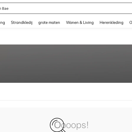
n Bae
and down arrow keys to navigate search Recente zoekopdracht and Zoeken en Vi
ing
Strandkledij
grote maten
Wonen & Living
Herenkleding
O