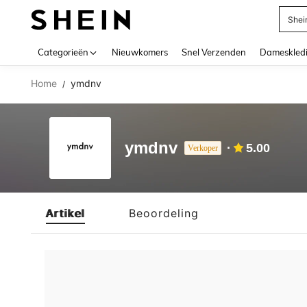
Shei
Use up 
Categorieën
Nieuwkomers
Snel Verzenden
Dameskled
Home
ymdnv
/
ymdnv
5.00
Verkoper
Artikel
Beoordeling