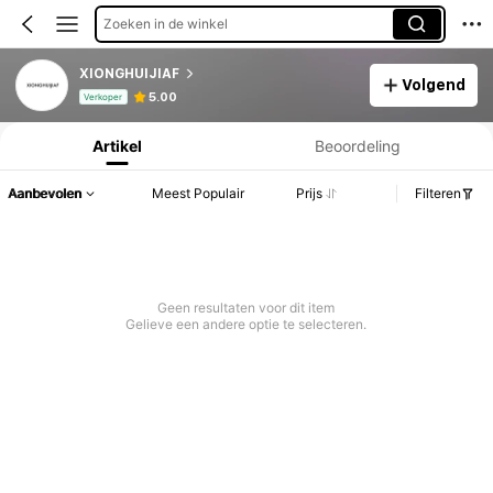
Zoeken in de winkel
XIONGHUIJIAF
Volgend
Productinformatie: Prijsopenbaring, Verkoop- en Voorraadgegevens.
5.00
Verkoper
Artikel
Beoordeling
Aanbevolen
Meest Populair
Prijs
Filteren
Geen resultaten voor dit item
Gelieve een andere optie te selecteren.