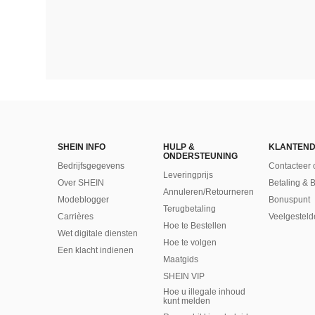
SHEIN INFO
HULP &
KLANTEND
ONDERSTEUNING
Bedrijfsgegevens
Contacteer 
Leveringprijs
Over SHEIN
Betaling & 
Annuleren/Retourneren
Modeblogger
Bonuspunt
Terugbetaling
Carrières
Veelgesteld
Hoe te Bestellen
Wet digitale diensten
Hoe te volgen
Een klacht indienen
Maatgids
SHEIN VIP
Hoe u illegale inhoud
kunt melden