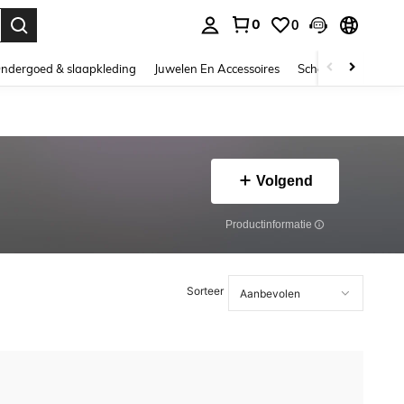
0
0
nden. Press Enter to select.
ndergoed & slaapkleding
Juwelen En Accessoires
Schoonheid & gezo
Volgend
Productinformatie
Sorteer