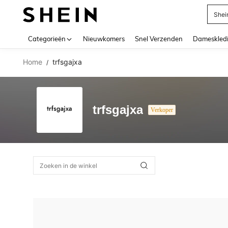
Shei
Use up 
Categorieën
Nieuwkomers
Snel Verzenden
Dameskled
Home
trfsgajxa
/
trfsgajxa
Verkoper