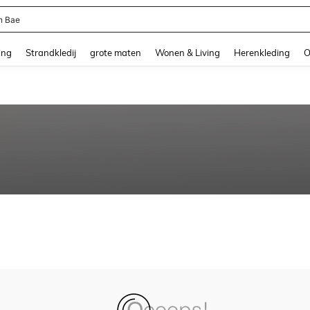
n Bae
and down arrow keys to navigate search Recente zoekopdracht and Zoeken en Vi
ing
Strandkledij
grote maten
Wonen & Living
Herenkleding
O