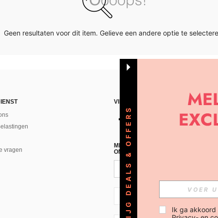
Geen resultaten voor dit item. Gelieve een andere optie te selectere
IENST
VIND ONS
KRIJG DEALS & OFFERS
ons
Belastingen
MELD JE A AN VOOR ONZE NIEUWS
e vragen
ONTVANGEN!(AFMELDEN IS MOGELI
NL + 31
Ik ga akkoord
Privacy- en co