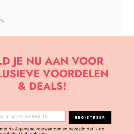
n.
APP
BRIEF OM DE LAATSTE NIEUWE TRENDS EN KORTINGEN TE
JK ELK MOMENT).
Abonneren
REGISTREER
Abonneren
 met de 
Algemene voorwaarden
 en bevestig dat ik de 
okiebeleid
 heb gelezen.