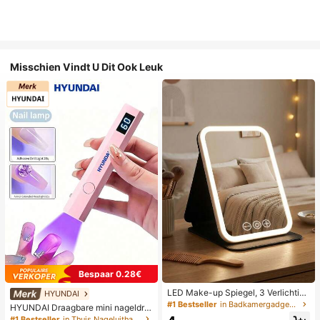
Misschien Vindt U Dit Ook Leuk
Bespaar 0.28€
LED Make-up Spiegel, 3 Verlichting
HYUNDAI
smodi, Verstelbare Helderheid, Draa
#1 Bestseller
in Badkamergadgets die favoriet zijn bij klanten B
HYUNDAI Draagbare mini nageldro
gbaar Vouwbaar Ontwerp, Geschikt
ger, oplaadbare handlamp UV/LED
#1 Bestseller
in Thuis Nageluithardingslampen en drogers