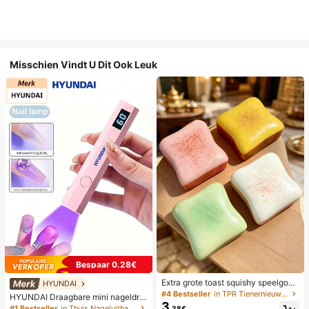
Misschien Vindt U Dit Ook Leuk
Bespaar 0.28€
Extra grote toast squishy speelgoe
HYUNDAI
d, superzachte boter toast stressve
#4 Bestseller
in TPR Tienernieuwigheid en grappenspeelgoed
HYUNDAI Draagbare mini nageldro
rlichtend knijpspeelgoed, verkrijgba
3
ger, oplaadbare handlamp UV/LED
#1 Bestseller
in Thuis Nageluithardingslampen en drogers
.38€