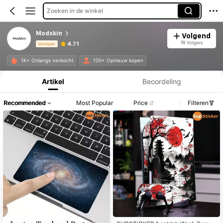
Zoeken in de winkel
Modskin
Volgend
78 Volgers
4.71
Verkoper
Productinformatie: Prijsopenbaring, Verkoop- en Voorraadgegevens.
1K+ Onlangs verkocht
100+ Opnieuw kopen
Artikel
Beoordeling
Recommended
Most Popular
Price
Filteren