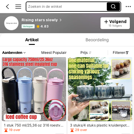
Zoeken in de winkel
Rising stars slowly
Volgend
Productinformatie: Prijsopenbaring, Verkoop- en Voorraadgegevens.
15 Volgers
4.83
Verkoper
Artikel
Beoordeling
Aanbevolen
Meest Populair
Prijs
Filteren
1 stuk 750 ml/25,36 oz 316 roestvrij
3 stuks/4 stuks plastic kruidenpotte
stalen geïsoleerde beker, auto-bek
n met lepels, keuken kruidencontai
19 over
29 over
er, perfect voor buitenactiviteiten, r
ner set, transparante behuizing voo