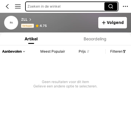
Zoeken in de winkel
ZLL
Volgend
Productinformatie: Prijsopenbaring, Verkoop- en Voorraadgegevens.
4.75
Verkoper
Artikel
Beoordeling
Aanbevolen
Meest Populair
Prijs
Filteren
Geen resultaten voor dit item
Gelieve een andere optie te selecteren.