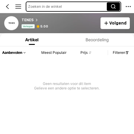
Zoeken in de winkel
TENES
Volgend
Productinformatie: Prijsopenbaring, Verkoop- en Voorraadgegevens.
5.00
Verkoper
Artikel
Beoordeling
Aanbevolen
Meest Populair
Prijs
Filteren
Geen resultaten voor dit item
Gelieve een andere optie te selecteren.