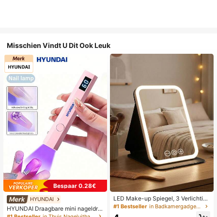
Misschien Vindt U Dit Ook Leuk
Bespaar 0.28€
LED Make-up Spiegel, 3 Verlichting
HYUNDAI
smodi, Verstelbare Helderheid, Draa
#1 Bestseller
in Badkamergadgets die favoriet zijn bij klanten B
HYUNDAI Draagbare mini nageldro
gbaar Vouwbaar Ontwerp, Geschikt
ger, oplaadbare handlamp UV/LED
#1 Bestseller
in Thuis Nageluithardingslampen en drogers