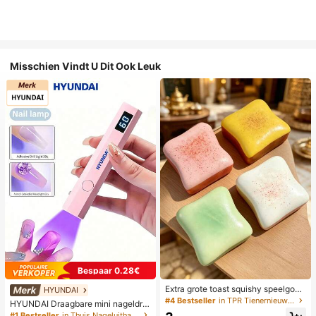
Misschien Vindt U Dit Ook Leuk
Bespaar 0.28€
Extra grote toast squishy speelgoe
HYUNDAI
d, superzachte boter toast stressve
#4 Bestseller
in TPR Tienernieuwigheid en grappenspeelgoed
HYUNDAI Draagbare mini nageldro
rlichtend knijpspeelgoed, verkrijgba
ger, oplaadbare handlamp UV/LED
#1 Bestseller
in Thuis Nageluithardingslampen en drogers