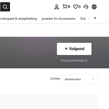
0
0
nden. Press Enter to select.
ndergoed & slaapkleding
Juwelen En Accessoires
Schoonheid & gezo
Volgend
Productinformatie
Sorteer