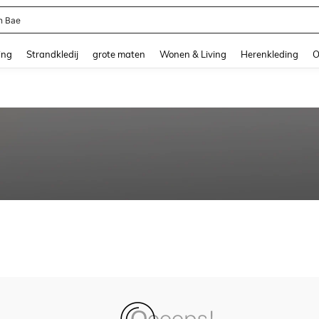
n Bae
and down arrow keys to navigate search Recente zoekopdracht and Zoeken en Vi
ing
Strandkledij
grote maten
Wonen & Living
Herenkleding
O