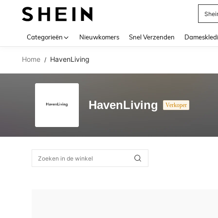
Shei
Use up 
Categorieën
Nieuwkomers
Snel Verzenden
Dameskled
Home
HavenLiving
/
HavenLiving
Verkoper