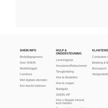
SHEIN INFO
HULP &
KLANTEND
ONDERSTEUNING
Bedrijfsgegevens
Contacteer 
Leveringprijs
Over SHEIN
Betaling & 
Annuleren/Retourneren
Modeblogger
Bonuspunt
Terugbetaling
Carrières
Veelgesteld
Hoe te Bestellen
Wet digitale diensten
Hoe te volgen
Een klacht indienen
Maatgids
SHEIN VIP
Hoe u illegale inhoud
kunt melden