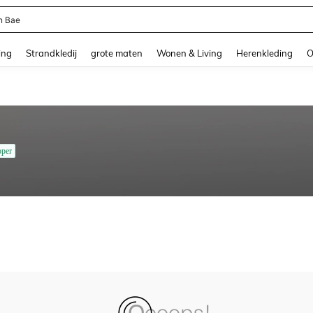
n Bae
and down arrow keys to navigate search Recente zoekopdracht and Zoeken en Vi
ing
Strandkledij
grote maten
Wonen & Living
Herenkleding
O
oper