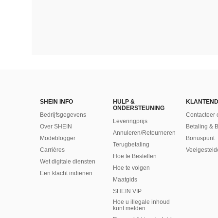
SHEIN INFO
HULP &
KLANTEND
ONDERSTEUNING
Bedrijfsgegevens
Contacteer 
Leveringprijs
Over SHEIN
Betaling & 
Annuleren/Retourneren
Modeblogger
Bonuspunt
Terugbetaling
Carrières
Veelgesteld
Hoe te Bestellen
Wet digitale diensten
Hoe te volgen
Een klacht indienen
Maatgids
SHEIN VIP
Hoe u illegale inhoud
kunt melden