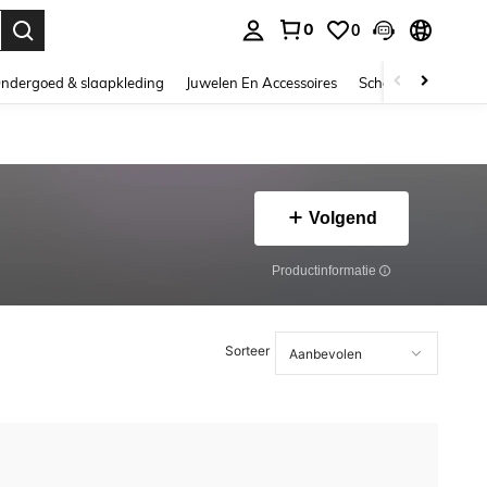
0
0
nden. Press Enter to select.
ndergoed & slaapkleding
Juwelen En Accessoires
Schoonheid & gezo
Volgend
Productinformatie
Sorteer