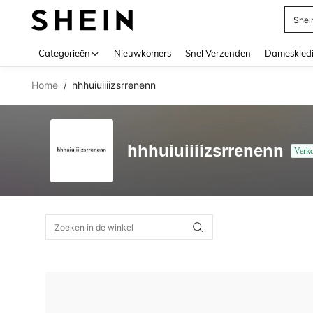
Shei
Use up 
Categorieën
Nieuwkomers
Snel Verzenden
Dameskled
Home
hhhuiuiiiizsrrenenn
/
hhhuiuiiiizsrrenenn
Verk