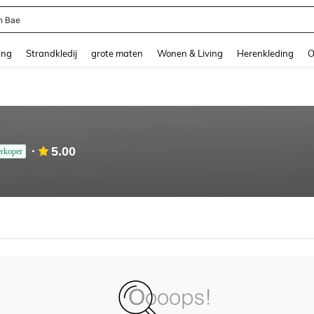
n Bae
and down arrow keys to navigate search Recente zoekopdracht and Zoeken en Vi
ing
Strandkledij
grote maten
Wonen & Living
Herenkleding
O
5.00
rkoper