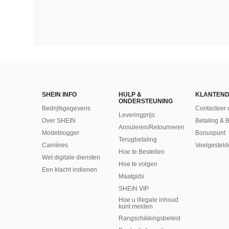
SHEIN INFO
HULP &
KLANTEND
ONDERSTEUNING
Bedrijfsgegevens
Contacteer 
Leveringprijs
Over SHEIN
Betaling & 
Annuleren/Retourneren
Modeblogger
Bonuspunt
Terugbetaling
Carrières
Veelgesteld
Hoe te Bestellen
Wet digitale diensten
Hoe te volgen
Een klacht indienen
Maatgids
SHEIN VIP
Hoe u illegale inhoud
kunt melden
Rangschikkingsbeleid