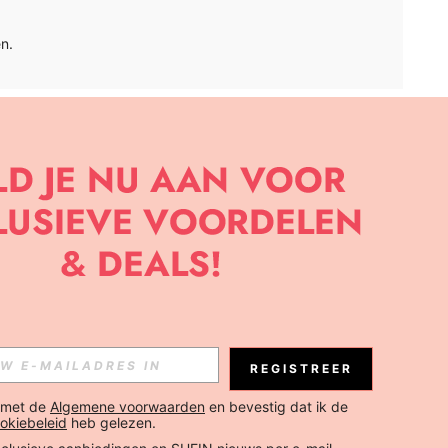
n.
APP
BRIEF OM DE LAATSTE NIEUWE TRENDS EN KORTINGEN TE
JK ELK MOMENT).
Abonneren
REGISTREER
Abonneren
 met de 
Algemene voorwaarden
 en bevestig dat ik de 
okiebeleid
 heb gelezen.
Abonneren