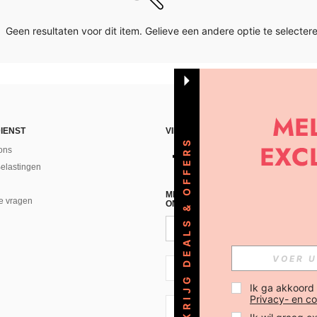
Geen resultaten voor dit item. Gelieve een andere optie te selectere
IENST
VIND ONS
KRIJG DEALS & OFFERS
ons
Belastingen
MELD JE A AN VOOR ONZE NIEUWS
e vragen
ONTVANGEN!(AFMELDEN IS MOGELI
NL + 31
Ik ga akkoord
Privacy- en co
NL + 31