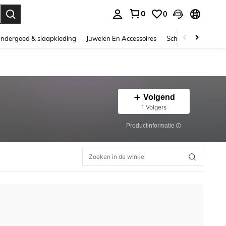
0
0
nden. Press Enter to select.
ndergoed & slaapkleding
Juwelen En Accessoires
Schoonheid & gezo
Volgend
1 Volgers
Productinformatie