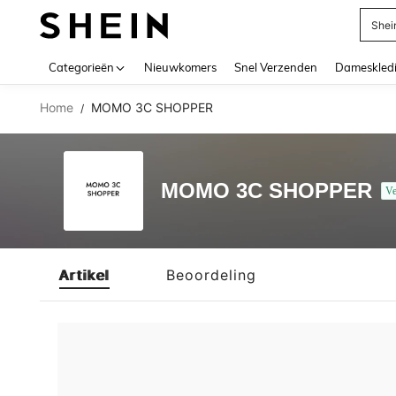
Shei
Use up 
Categorieën
Nieuwkomers
Snel Verzenden
Dameskled
Home
MOMO 3C SHOPPER
/
MOMO 3C SHOPPER
Ve
Artikel
Beoordeling