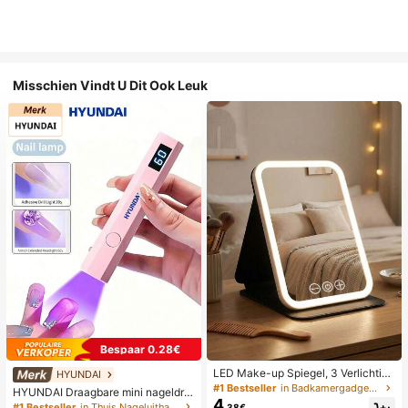
Misschien Vindt U Dit Ook Leuk
Bespaar 0.28€
LED Make-up Spiegel, 3 Verlichting
HYUNDAI
smodi, Verstelbare Helderheid, Draa
#1 Bestseller
in Badkamergadgets die favoriet zijn bij klanten B
HYUNDAI Draagbare mini nageldro
gbaar Vouwbaar Ontwerp, Geschikt
4
ger, oplaadbare handlamp UV/LED
#1 Bestseller
in Thuis Nageluithardingslampen en drogers
.38€