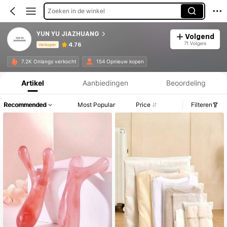
Zoeken in de winkel
YUN YU JIAZHUANG
Volgend
71 Volgers
4.76
Verkoper
Productinformatie: Prijsopenbaring, Verkoop- en Voorraadgegevens.
7.2K Onlangs verkocht
154 Opnieuw kopen
Artikel
Aanbiedingen
Beoordeling
Recommended
Most Popular
Price
Filteren