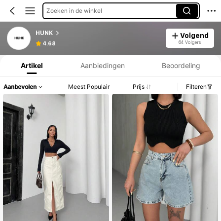
Zoeken in de winkel
HUNK
Volgend
Productinformatie: Prijsopenbaring, Verkoop- en Voorraadgegevens.
64 Volgers
4.68
Artikel
Aanbiedingen
Beoordeling
Aanbevolen
Meest Populair
Prijs
Filteren