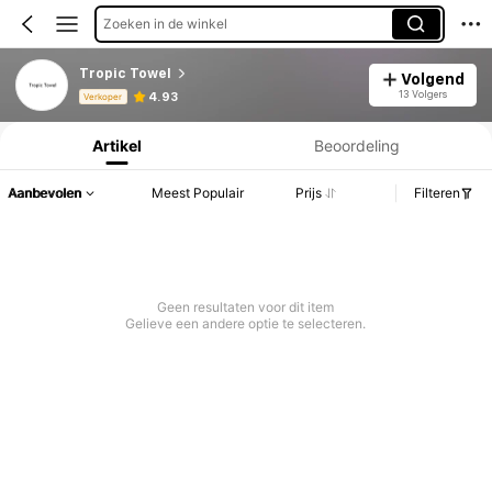
Zoeken in de winkel
Tropic Towel
Volgend
Productinformatie: Prijsopenbaring, Verkoop- en Voorraadgegevens.
13 Volgers
4.93
Verkoper
Artikel
Beoordeling
Aanbevolen
Meest Populair
Prijs
Filteren
Geen resultaten voor dit item
Gelieve een andere optie te selecteren.