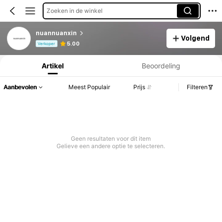
Zoeken in de winkel
nuannuanxin
Volgend
Productinformatie: Prijsopenbaring, Verkoop- en Voorraadgegevens.
5.00
Verkoper
Artikel
Beoordeling
Aanbevolen
Meest Populair
Prijs
Filteren
Geen resultaten voor dit item
Gelieve een andere optie te selecteren.