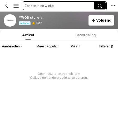
Zoeken in de winkel
YWQD store
Volgend
Productinformatie: Prijsopenbaring, Verkoop- en Voorraadgegevens.
5.00
Verkoper
Artikel
Beoordeling
Aanbevolen
Meest Populair
Prijs
Filteren
Geen resultaten voor dit item
Gelieve een andere optie te selecteren.