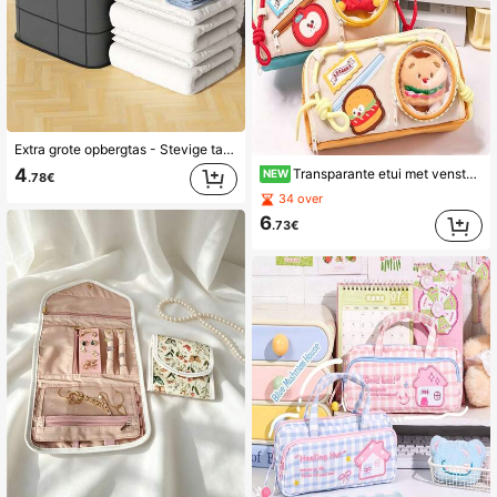
Extra grote opbergtas - Stevige tas met ritssluiting en handvat, geschikt voor verhuizen, opslag, reizen en kamperen, ruimtebesparende opbergtas
4
Transparante etui met venster voor poppen, opbergtas voor studentenartikelen met groot vak, kan poppen en badges tonen. Opbergtas voor studentenartikelen met groot vak en klittenband DIY
NEW
.78€
34 over
6
.73€