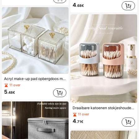
4
.68€
Acryl make-up pad opbergdoos met verticale glitterstrepen en gouden bloemhandvat, verdeelde stofvrije wattenstaafjesorganizer voor badkamer, kaptafel en bureau
11 over
5
.48€
Draaibare katoenen stokjeshouder, ontwerp met één draai om te openen, helder zicht, stof- en vochtbestendig, katoenen stokjesorganizer voor badkamerkastje, slaapkamercommode
11 over
4
.71€