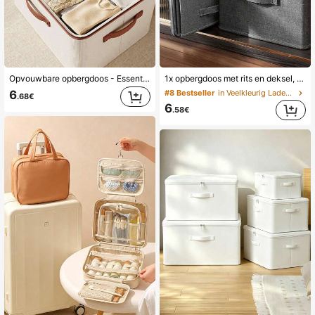
Opvouwbare opbergdoos - Essentiële opbergdoos voor thuis met dubbelzijdige rits, duurzaam en ruim, met handvat voor eenvoudig dragen, opbergdoos voor kleding, opbergruimte onder het bed
1x opbergdoos met rits en deksel, krasbestendig, grote inhoud, opvouwbaar. Geschikt voor kleding, dekens, speelgoed, boeken - draagbaar, mode voor vrouwen, onder het bed.
6
#8 Bestseller
in Veelkleurig Lade-organizers
.68€
6
.58€