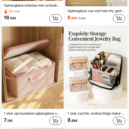
Ophangbare toilettas met scheiding van droge en natte compartimenten, organizer met meerdere vakken en grote capaciteit, draagbaar en handzaam voor zakenreizen, hotel en badkamer, voor cosmetica en toiletartikelen
Opbergdoos van stof met rits, grote capaciteit voor kleding en dekens, 3 draagbare handvatten, stapelbare vocht- en stofvrije opbergcontainer voor kledingkast, geschikt voor kleding, dekens, truien en diverse spullen, ruimtebesparend
34 over
16
6
.58€
.91€
6.93€
1 stuk opvouwbare opbergdoos van stof met grote capaciteit, deksel en handvat - duurzame, inklapbare opbergbak voor kleding, speelgoed, foto's - geschikt voor garderobe, slaapkamer, thuisgebruik, housewarming cadeau
1 stuk zachte, wolkachtige make-uptas in verticale vorm, multifunctionele opbergtas met grote capaciteit en compartimenten, geschikt voor schrijfwaren, toiletartikelen en cosmetica, draagbaar voor op reis en dagelijks gebruik.
7
8
.18€
.88€