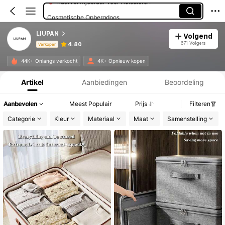
Cosmetische Opbergdoos
LIUPAN
Volgend
671 Volgers
4.80
Verkoper
Productinformatie: Prijsopenbaring, Verkoop- en Voorraadgegevens.
44K+ Onlangs verkocht
4K+ Opnieuw kopen
Artikel
Aanbiedingen
Beoordeling
Aanbevolen
Meest Populair
Prijs
Filteren
Categorie
Kleur
Materiaal
Maat
Samenstelling