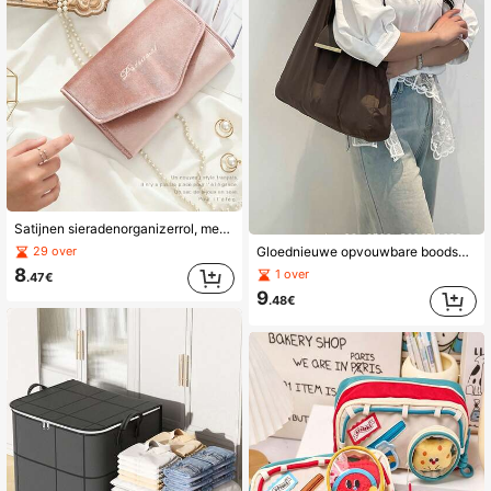
Satijnen sieradenorganizerrol, meerdere vakken, anti-klitten, drukknoopsluiting, draagbare reiskoffer voor kettingen, oorbellen, ringen, armbanden, horloges
29 over
Gloednieuwe opvouwbare boodschappentas met drukknoopsluiting, uitschuifbare draagtas met sleutelring (kan ook als hanger worden gebruikt), ultralichte reis-/zakelijke organizer, compacte opbergruimte, voor dagelijks gebruik, minimalistische draagtas, verstevigde stiksels, sleutelhouder, kleine draagtas, minimalistische levensstijl, frequent flyer
8
1 over
.47€
9
.48€