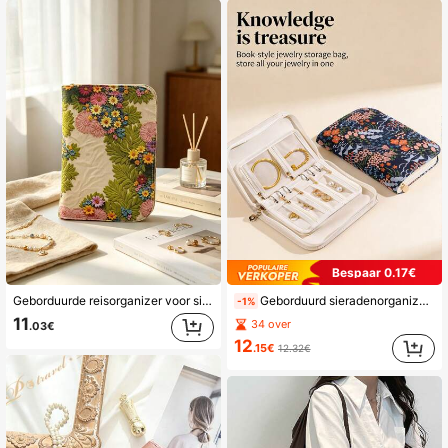
Bespaar 0.17€
Geborduurde reisorganizer voor sieraden, sieradenetui en opbergmap (met transparante fluwelen tas met rits), ontworpen voor reizen, geschikt voor het opbergen van oorbellen, ringen, kettingen en armbanden
Geborduurd sieradenorganizerzakje - Een draagbare, ruime stoffen tas met anti-aanslaglaag. Ideaal voor het opbergen van gouden en zilveren accessoires. Deze organizer heeft meerdere lagen en handige vakjes - de ultieme oplossing voor het netjes opbergen van oorbellen, kettingen en andere sieraden.
-1%
11
34 over
.03€
12
.15€
12.32€