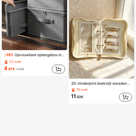
Opvouwbare opbergdoos met grote capaciteit en deksel, opvouwbare opbergbak voor huishoudelijke kasten, opvouwbare opbergbox voor kleding, opvouwbare dekens, opbergcontainer voor kledingkasten
-39%
22 over
4
.67€
7.70€
3D vlinderprint boekstijl sieradenorganizer, afneembare ritsbinnenpagina's met meerdere vakken, inclusief 5 binnenpagina's, draagbaar opbergboek voor oorbellen, kettingen en ringen voor reizen en thuis
19 over
11
.52€