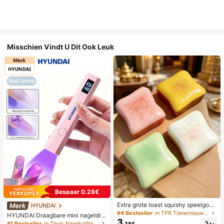
Misschien Vindt U Dit Ook Leuk
Bespaar 0.28€
Extra grote toast squishy speelgoe
HYUNDAI
d, superzachte boter toast stressve
#4 Bestseller
in TPR Tienernieuwigheid en grappenspeelgoed
HYUNDAI Draagbare mini nageldro
rlichtend knijpspeelgoed, verkrijgba
3
ger, oplaadbare handlamp UV/LED
#1 Bestseller
in Thuis Nageluithardingslampen en drogers
.38€