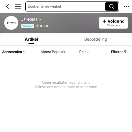
Zoeken in de winkel
JF HOME
Volgend
Productinformatie: Prijsopenbaring, Verkoop- en Voorraadgegevens.
15 Volgers
4.84
Verkoper
Artikel
Beoordeling
Aanbevolen
Meest Populair
Prijs
Filteren
Geen resultaten voor dit item
Gelieve een andere optie te selecteren.