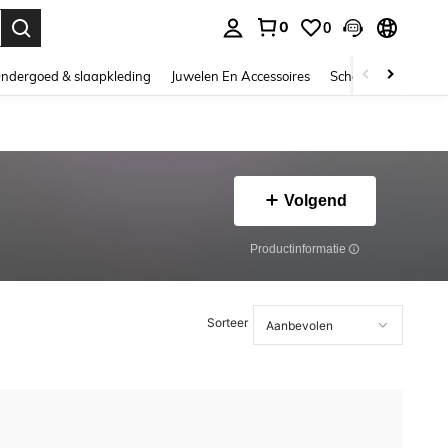
0
0
nden. Press Enter to select.
ndergoed & slaapkleding
Juwelen En Accessoires
Schoonheid & gezo
Volgend
Productinformatie
Sorteer