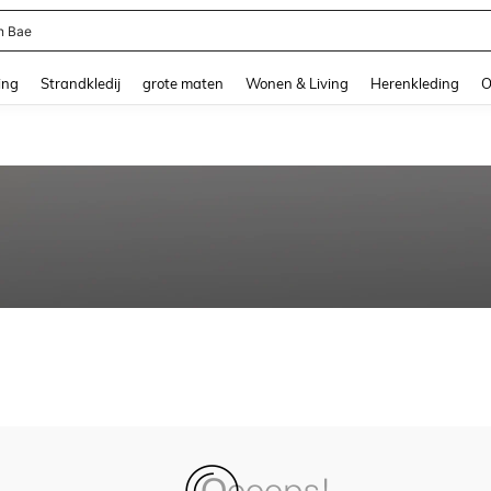
n Bae
and down arrow keys to navigate search Recente zoekopdracht and Zoeken en Vi
ing
Strandkledij
grote maten
Wonen & Living
Herenkleding
O