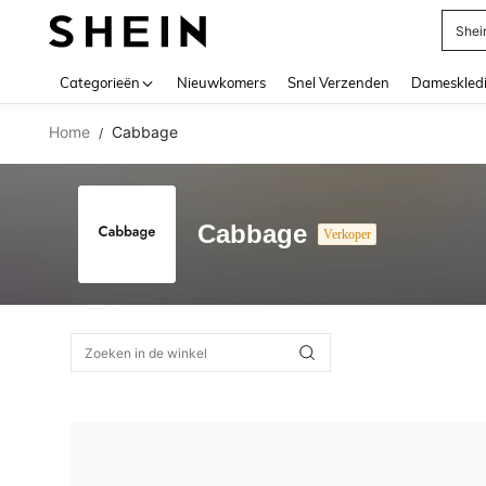
Shei
Use up 
Categorieën
Nieuwkomers
Snel Verzenden
Dameskled
Home
Cabbage
/
Cabbage
Verkoper