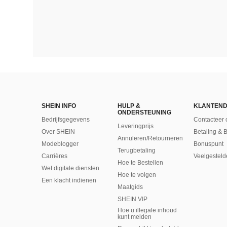
SHEIN INFO
HULP &
KLANTEND
ONDERSTEUNING
Bedrijfsgegevens
Contacteer 
Leveringprijs
Over SHEIN
Betaling & 
Annuleren/Retourneren
Modeblogger
Bonuspunt
Terugbetaling
Carrières
Veelgesteld
Hoe te Bestellen
Wet digitale diensten
Hoe te volgen
Een klacht indienen
Maatgids
SHEIN VIP
Hoe u illegale inhoud
kunt melden