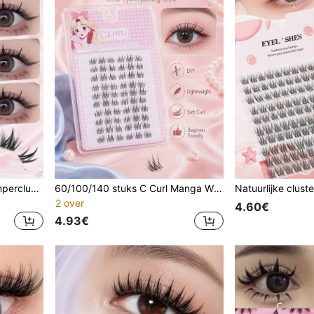
156 clusters C-curl DIY wimperclusters, pluizige en warrige anime popoogwimpers, herbruikbare individuele valse wimpers voor dagelijkse make-up tot feestelijke glamour, individuele wimpers, DIY wimperextensies
60/100/140 stuks C Curl Manga Wimperclusters, Japanse Koreaanse Stijl Wispy Doll Eye Individuele Kunstwimpers, Zachte Natuurlijke Lichtgewicht Herbruikbare DIY Clusterwimpers, Beginner-vriendelijke Gesegmenteerde Wimperverlengingen Voor Dagelijkse Make-up, Date, Feest & Cosplay
2 over
4.60€
4.93€