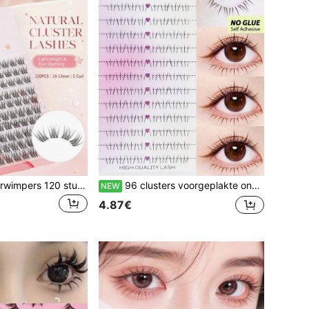
Natuurlijke clusterwimpers 120 stuks, 10-12 mm C-krul zachte DIY valse wimpers, herbruikbare individuele wimpers met 0,05 mm dunne band voor een natuurlijke dagelijkse ooglook
96 clusters voorgeplakte onderste wimpers, geen lijm nodig, C-curl onderste valse wimpers, zelfklevende individuele clusters voor onder de ogen, natuurlijke, pluizige manga onderste wimperverlengingen voor dagelijkse oogmake-up
NEW
4.87€