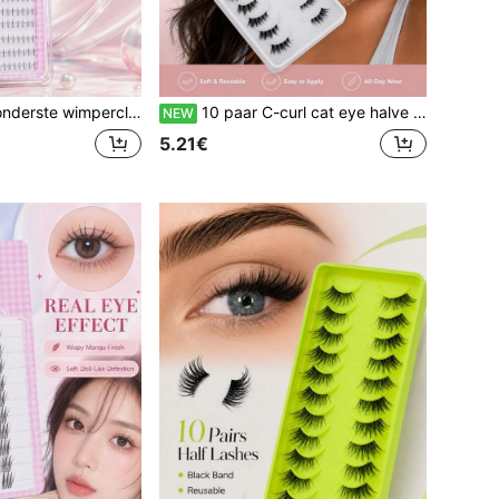
luizige, natuurlijke DIY onderste wimperverlengingen, herbruikbare, beginnersvriendelijke valse wimpers voor dagelijkse make-up, manga anime ooglook, feestjes en reizen
10 paar C-curl cat eye halve wimpers, transparante onzichtbare band halve strip valse wimpers, natuurlijke pluizige 3D wimpers voor de buitenhoek, zachte lichtgewicht herbruikbare beginner-vriendelijke valse wimpers voor dagelijkse make-up, feestjes & reizen
NEW
5.21€