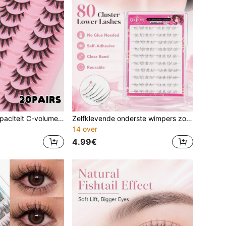
20 paar grote-capaciteit C-volume anime popoog valse wimpers, manga wimpers, zachte en pluizige scherpe valse wimpers, herbruikbaar, geschikt voor dagelijks woon-werkverkeer, cosplay, feesten, Halloween-cadeaus.
Zelfklevende onderste wimpers zonder lijm, 80 clusters DIY onderste wimprextensies met heldere transparante band, herbruikbare warrige manga popoog onderoogwimpers voor dagelijks gebruik, date night, feestmake-up, cosplay look natuurlijke DIY onderste wimpersegmentatie
14 over
4.99€