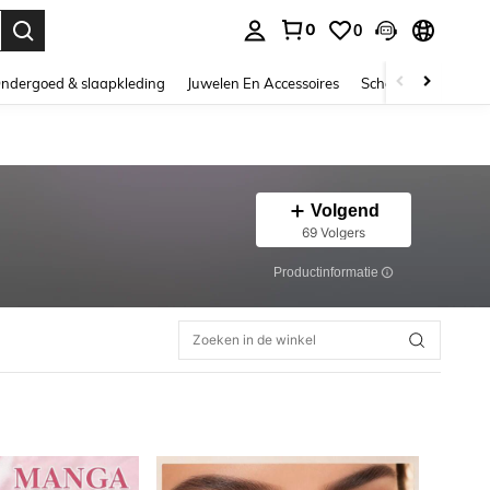
0
0
nden. Press Enter to select.
ndergoed & slaapkleding
Juwelen En Accessoires
Schoonheid & gezo
Volgend
69 Volgers
Productinformatie