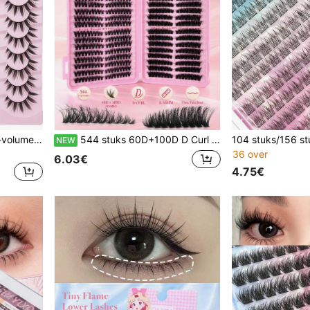
14 paar grote-capaciteit C-volume anime popoog valse wimpers, manga wimpers, zachte en pluizige scherpe valse wimpers, herbruikbaar, geschikt voor dagelijks woon-werkverkeer, cosplay, feesten, Halloween-cadeaus.
544 stuks 60D+100D D Curl wimperclusters, 8-16 mm gemengde lengte Russische volume individuele valse wimpers, ultradunne band zacht pluizig herbruikbare DIY wimperverlengingen voor beginners
NEW
36 over
6.03€
4.75€