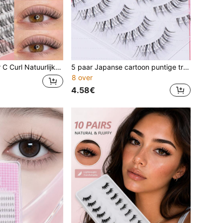
y, Spiky Individuele Kunstwimpers, Zacht en Lichtgewicht, Eenvoudige DIY-applicatie
5 paar Japanse cartoon puntige transparante onzichtbare wimpers, natuurlijke, zachte, lichtgewicht kunstwimpers, geschikt voor dates, reizen, onderweg, dagelijks woon-werkverkeer, manga kunstwimpers, vossenstijl kunstwimpers
8 over
4.58€