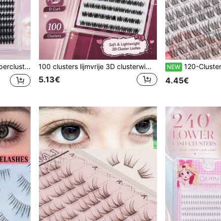
te band voor natuurlijke popoog- en kattenoogmake-up
100 clusters lijmvrije 3D clusterwimpers, D-krul zachte lichtgewicht individuele valse wimperverlengingen, pluizige natuurlijke DIY wimperclusters voor beginners, gemakkelijk te dragen oogmake-up schoonheidsset
120-Cluster C Curl Natuurlijke Look Wimperclusters, Wisp
NEW
5.13€
4.45€