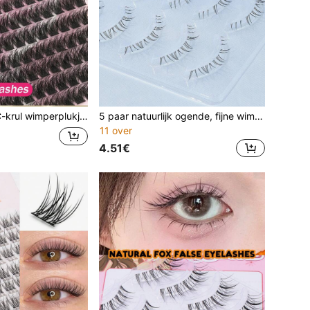
urlijke, pluizige, warrige volume DIY wimperverlengingen, zachte plukwimpers voor kattenogen, poppenogen, dagelijkse make-up en feestjes
5 paar natuurlijk ogende, fijne wimpers voor de onderste oogleden, geschikt voor beginners, C-krul, transparante zachte steel, nepwimpers voor de onderste oogleden, wimperstrips, wimpers, kunstwimpers
11 over
4.51€