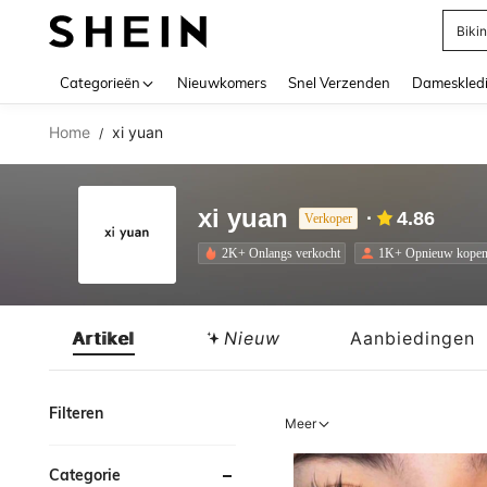
Biki
Use up 
Categorieën
Nieuwkomers
Snel Verzenden
Dameskled
Home
xi yuan
/
xi yuan
4.86
Verkoper
2K+ Onlangs verkocht
1K+ Opnieuw kope
Artikel
Nieuw
Aanbiedingen
Filteren
Meer
Categorie