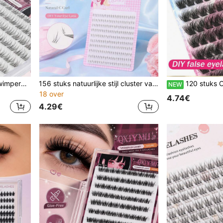
120 stuks vooraf gelijmde wimperplukjes, geen lijm nodig, C-curl manga wimpers, lijmvrije individuele valse wimpers, pluizige natuurlijke anime stekelige wimperplukjes, eenvoudig te dragen DIY press-on valse wimpers voor dagelijkse make-up, feestjes en cosplay
156 stuks natuurlijke stijl cluster valse wimpers C-krul 10-11 mm gemengde lengte herbruikbaar gemakkelijk te dragen natuurlijke look geschikt voor dagelijks woon-werkverkeer, feest en vakantie cadeau dunne anime-stijl enkele cluster valse wimpers
120 stuks C-krul wimperplukjes, 10-16 mm gemengde lengte individuele valse wimpers, natu
NEW
18 over
4.74€
4.29€