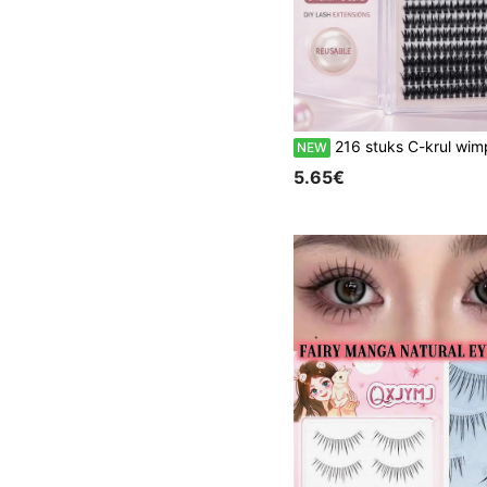
216 stuks C-krul wimperclusters 8-16 mm gemengde lengte pluizige individuele wimpers 12 rijen herbruikbare DIY wimperverlengingen met fijne zwar
NEW
5.65€