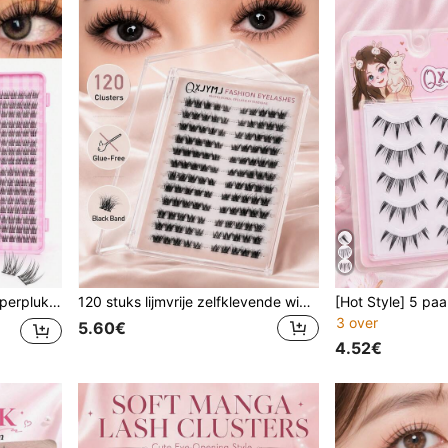
jke plukjes valse wimpers voor dagelijkse make-up, feestjes en reizen
120 stuks lijmvrije zelfklevende wimperplukjes, D-krul 3D wispy pluizige individuele valse wimpers, vooraf gelijmde DIY wimperverlengingen, zacht lichtgewicht eenvoudig aan te brengen beginnersvriendelijke wimpers voor natuurlijke glam make-up
3 over
5.60€
4.52€