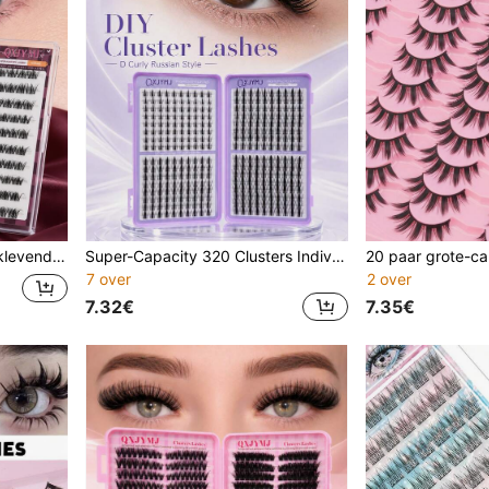
ers, herbruikbaar en beginnersvriendelijk voor dagelijkse make-up
Super-Capacity 320 Clusters Individuele Wimperclusters Manga Wispy Wimperclusters Anime Wimperverlenging 10-16mm Cluster Wimperverlengingen Spiky Wimperclusters C-CURL Natuurlijke Wimpers Voor Dagelijks Gebruik, Cosplay, Vakanties. Ultra Zacht Lichtgewicht Herbruikbaar Langdurig
7 over
2 over
7.32€
7.35€