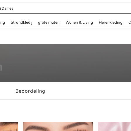
ni Dames
and down arrow keys to navigate search Recente zoekopdracht and Zoeken en Vi
ing
Strandkledij
grote maten
Wonen & Living
Herenkleding
O
n
Beoordeling