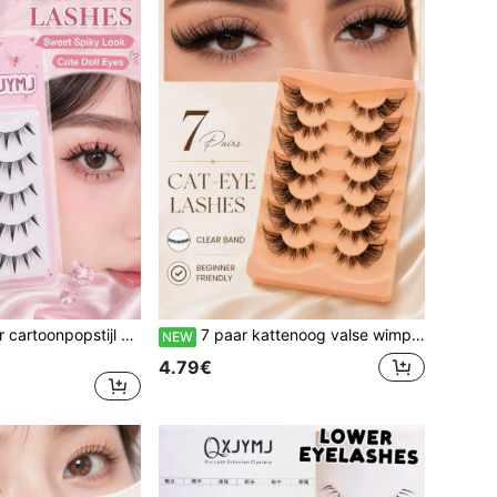
[Hot Style] 5 paar cartoonpopstijl wimpers, lichtgewicht manga imitatie nertwimpers, natuurlijke volle oogwimpers, transparante band anime wimpers voor natuurlijke oogvergroting, cosplay make-up, geschikt voor dates, reizen, draagbaar
7 paar kattenoog valse wimpers met transparante onzichtbare band, natuurlijke pluizige volle stripwimpers, zachte lichtgewicht herbruikbare valse wimpers, verlengde buitenhoek oogliftstijl, gemakkelijk aan te brengen beginnersvriendelijke wimpers voor dagelijkse make-up, feestjes,
NEW
4.79€