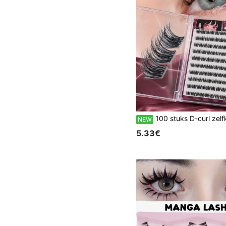
100 stuks D-curl zelfklevende wimperclusters, lijmvrije voorgeplakte individuele valse wimpers, natuurlijke, pluizige, lichtgewicht DIY-wimprextensies, zachte, voorgesneden press-on wimp
NEW
5.33€