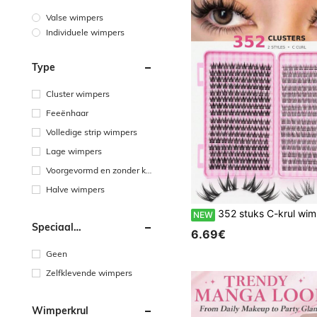
Valse wimpers
Individuele wimpers
Type
Cluster wimpers
Feeënhaar
Volledige strip wimpers
Lage wimpers
Voorgevormd en zonder kn
open
Halve wimpers
352 stuks C-krul wimperplukjes, 2 stijlen gemengde stekelige pluizige manga en zachte natuurlijke individuele wimpers, herbruikbare lichtgewicht pluizige DIY wimperverlengingen, beginnersvriendeli
NEW
Speciaal
6.69€
Verkoopargument
Geen
Zelfklevende wimpers
Wimperkrul