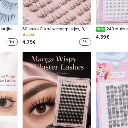
"Hot Style" Charmante Natuurlijke Uitstraling, 5 Paar Japanse en Koreaanse Valse Wimperen voor Vrouwen, Slanke Natuurlijke Krullende Valse Wimperen, Kattenoog Valse Wimperen, Manga Wimperen, Geschikt voor Dagelijks Woon-werkverkeer, Reizen, Festivals, Feesten
60 stuks C-krul wimperplukjes, 0,05 mm ultradunne luchtige transparante pluizige individuele valse wimpers, zacht lichtgewicht herbruikbare DIY wimperverlengingen voor natuurlijke oogmake-up, beginner-vriendelijk eenvoudig aan te brengen
240 stuks onderste wimperclusters, transparante band individuele onderste wimpers, ultradunne, lichtgewicht, p
NEW
4 over
4.59€
4.75€