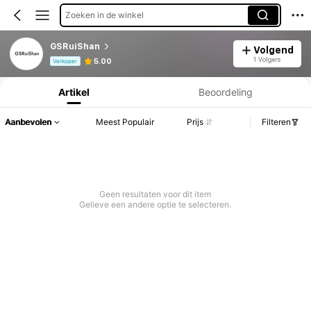
Zoeken in de winkel
GSRuiShan
Volgend
Productinformatie: Prijsopenbaring, Verkoop- en Voorraadgegevens.
1 Volgers
5.00
Verkoper
Artikel
Beoordeling
Aanbevolen
Meest Populair
Prijs
Filteren
Geen resultaten voor dit item
Gelieve een andere optie te selecteren.