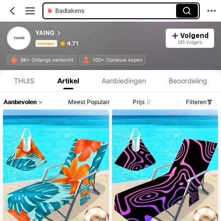
Badlakens
YAING
Volgend
145 Volgers
4.71
Verkoper
Productinformatie: Prijsopenbaring, Verkoop- en Voorraadgegevens.
6K+ Onlangs verkocht
100+ Opnieuw kopen
THUIS
Artikel
Aanbiedingen
Beoordeling
Aanbevolen
Meest Populair
Prijs
Filteren