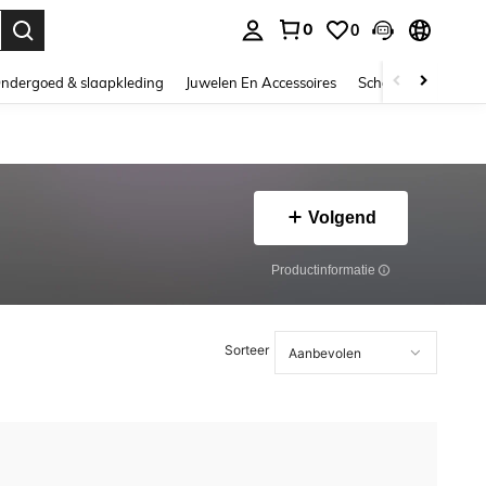
0
0
nden. Press Enter to select.
ndergoed & slaapkleding
Juwelen En Accessoires
Schoonheid & gezo
Volgend
Productinformatie
Sorteer