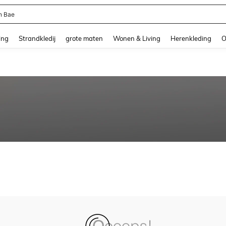
n Bae
and down arrow keys to navigate search Recente zoekopdracht and Zoeken en Vi
ing
Strandkledij
grote maten
Wonen & Living
Herenkleding
O