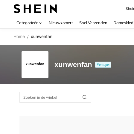
Shei
Use up 
Categorieën
Nieuwkomers
Snel Verzenden
Dameskled
Home
xunwenfan
/
xunwenfan
Verkoper