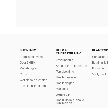
SHEIN INFO
HULP &
KLANTEND
ONDERSTEUNING
Bedrijfsgegevens
Contacteer 
Leveringprijs
Over SHEIN
Betaling & 
Annuleren/Retourneren
Modeblogger
Bonuspunt
Terugbetaling
Carrières
Veelgesteld
Hoe te Bestellen
Wet digitale diensten
Hoe te volgen
Een klacht indienen
Maatgids
SHEIN VIP
Hoe u illegale inhoud
kunt melden