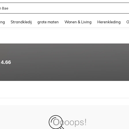
n Bae
and down arrow keys to navigate search Recente zoekopdracht and Zoeken en Vi
ing
Strandkledij
grote maten
Wonen & Living
Herenkleding
O
4.66