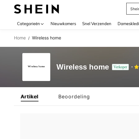
Shei
Use up 
Categorieën
Nieuwkomers
Snel Verzenden
Dameskled
Home
Wireless home
/
Wireless home
Verkoper
Artikel
Beoordeling