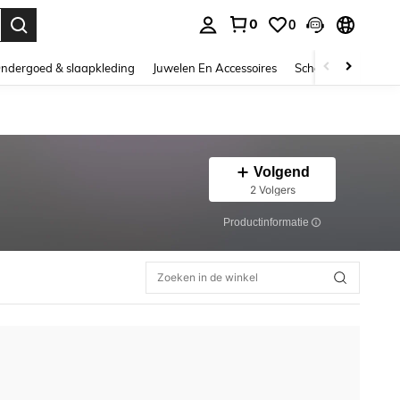
0
0
nden. Press Enter to select.
ndergoed & slaapkleding
Juwelen En Accessoires
Schoonheid & gezo
Volgend
2 Volgers
Productinformatie