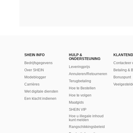
SHEIN INFO
HULP &
KLANTEND
ONDERSTEUNING
Bedrijfsgegevens
Contacteer 
Leveringprijs
Over SHEIN
Betaling & 
Annuleren/Retourneren
Modeblogger
Bonuspunt
Terugbetaling
Carrières
Veelgesteld
Hoe te Bestellen
Wet digitale diensten
Hoe te volgen
Een klacht indienen
Maatgids
SHEIN VIP
Hoe u illegale inhoud
kunt melden
Rangschikkingsbeleid