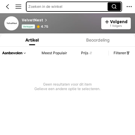
Zoeken in de winkel
VelvetNest
Volgend
Productinformatie: Prijsopenbaring, Verkoop- en Voorraadgegevens.
1 Volgers
4.75
Verkoper
Artikel
Beoordeling
Aanbevolen
Meest Populair
Prijs
Filteren
Geen resultaten voor dit item
Gelieve een andere optie te selecteren.