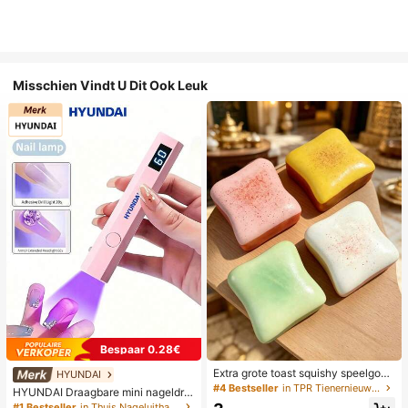
Misschien Vindt U Dit Ook Leuk
Bespaar 0.28€
Extra grote toast squishy speelgoe
HYUNDAI
d, superzachte boter toast stressve
#4 Bestseller
in TPR Tienernieuwigheid en grappenspeelgoed
HYUNDAI Draagbare mini nageldro
rlichtend knijpspeelgoed, verkrijgba
ger, oplaadbare handlamp UV/LED
#1 Bestseller
in Thuis Nageluithardingslampen en drogers