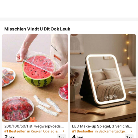
Misschien Vindt U Dit Ook Leuk
200/100/50/1 st. wegwerpvoedself
LED Make-up Spiegel, 3 Verlichting
oliehoezen, douchekophoezen, mul
smodi, Verstelbare Helderheid, Draa
#1 Bestseller
in Keuken Opslag & Organisatie
#1 Bestseller
in Badkamergadgets die favoriet zijn bij klanten B
tifunctionele wegwerpkrimpzakke
gbaar Vouwbaar Ontwerp, Geschikt
2
4
.95€
.38€