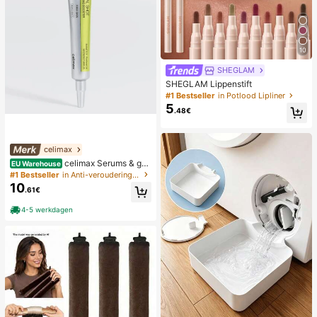
10
SHEGLAM
SHEGLAM Lippenstift
#1 Bestseller
in Potlood Lipliner
5
.48€
celimax
celimax Serums & gez
EU Warehouse
ichtsbehandelingen
#1 Bestseller
in Anti-veroudering Serums & Gezichtsbehandelingen
10
.61€
4-5 werkdagen