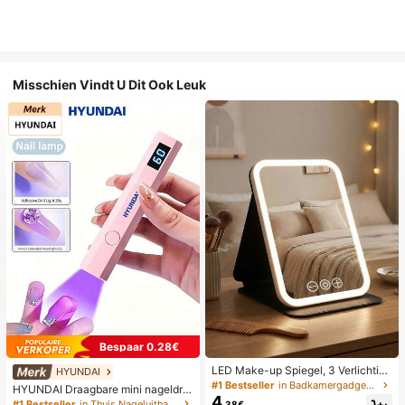
Misschien Vindt U Dit Ook Leuk
Bespaar 0.28€
LED Make-up Spiegel, 3 Verlichting
HYUNDAI
smodi, Verstelbare Helderheid, Draa
#1 Bestseller
in Badkamergadgets die favoriet zijn bij klanten B
HYUNDAI Draagbare mini nageldro
gbaar Vouwbaar Ontwerp, Geschikt
4
ger, oplaadbare handlamp UV/LED
#1 Bestseller
in Thuis Nageluithardingslampen en drogers
.38€