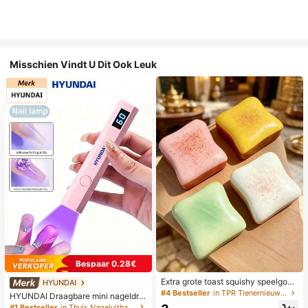
Misschien Vindt U Dit Ook Leuk
Bespaar 0.28€
Extra grote toast squishy speelgoe
HYUNDAI
d, superzachte boter toast stressve
#4 Bestseller
in TPR Tienernieuwigheid en grappenspeelgoed
HYUNDAI Draagbare mini nageldro
rlichtend knijpspeelgoed, verkrijgba
ger, oplaadbare handlamp UV/LED
#1 Bestseller
in Thuis Nageluithardingslampen en drogers