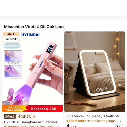
Misschien Vindt U Dit Ook Leuk
Bespaar 0.28€
LED Make-up Spiegel, 3 Verlichting
HYUNDAI
smodi, Verstelbare Helderheid, Draa
#1 Bestseller
in Badkamergadgets die favoriet zijn bij klanten B
HYUNDAI Draagbare mini nageldro
gbaar Vouwbaar Ontwerp, Geschikt
4
ger, oplaadbare handlamp UV/LED
#1 Bestseller
in Thuis Nageluithardingslampen en drogers
.38€