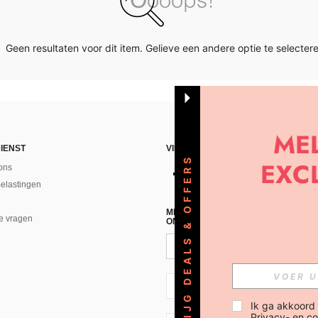
Geen resultaten voor dit item. Gelieve een andere optie te selectere
IENST
VIND ONS
KRIJG DEALS & OFFERS
ons
Belastingen
MELD JE A AN VOOR ONZE NIEUWS
e vragen
ONTVANGEN!(AFMELDEN IS MOGELI
NL + 31
Ik ga akkoord
Privacy- en co