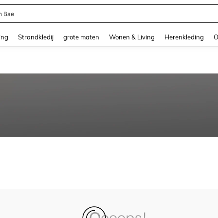
n Bae
and down arrow keys to navigate search Recente zoekopdracht and Zoeken en Vi
ing
Strandkledij
grote maten
Wonen & Living
Herenkleding
O