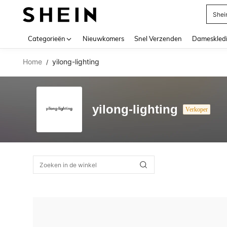
Shei
Use up 
Categorieën
Nieuwkomers
Snel Verzenden
Dameskled
Home
yilong-lighting
/
yilong-lighting
Verkoper