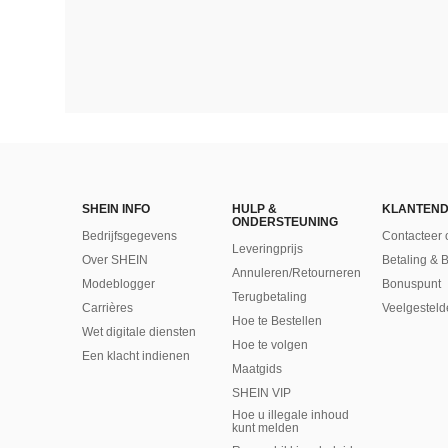
SHEIN INFO
HULP &
KLANTEND
ONDERSTEUNING
Bedrijfsgegevens
Contacteer 
Leveringprijs
Over SHEIN
Betaling & 
Annuleren/Retourneren
Modeblogger
Bonuspunt
Terugbetaling
Carrières
Veelgesteld
Hoe te Bestellen
Wet digitale diensten
Hoe te volgen
Een klacht indienen
Maatgids
SHEIN VIP
Hoe u illegale inhoud
kunt melden