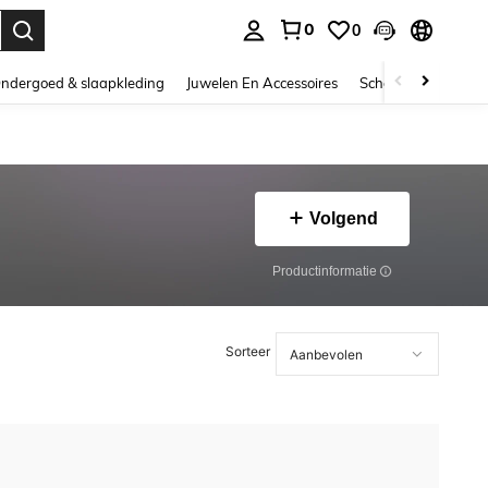
0
0
nden. Press Enter to select.
ndergoed & slaapkleding
Juwelen En Accessoires
Schoonheid & gezo
Volgend
Productinformatie
Sorteer