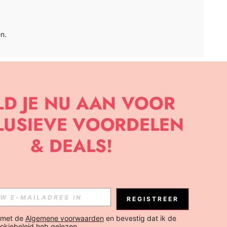
n.
APP
BRIEF OM DE LAATSTE NIEUWE TRENDS EN KORTINGEN TE
JK ELK MOMENT).
Abonneren
REGISTREER
Abonneren
 met de 
Algemene voorwaarden
 en bevestig dat ik de 
okiebeleid
 heb gelezen.