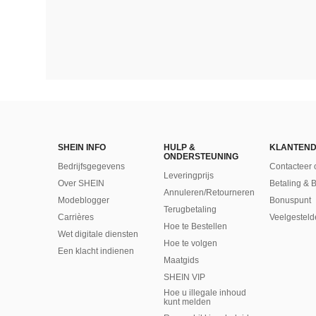
SHEIN INFO
HULP &
KLANTEND
ONDERSTEUNING
Bedrijfsgegevens
Contacteer 
Leveringprijs
Over SHEIN
Betaling & 
Annuleren/Retourneren
Modeblogger
Bonuspunt
Terugbetaling
Carrières
Veelgesteld
Hoe te Bestellen
Wet digitale diensten
Hoe te volgen
Een klacht indienen
Maatgids
SHEIN VIP
Hoe u illegale inhoud
kunt melden