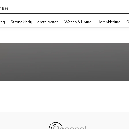
n Bae
and down arrow keys to navigate search Recente zoekopdracht and Zoeken en Vi
ing
Strandkledij
grote maten
Wonen & Living
Herenkleding
O