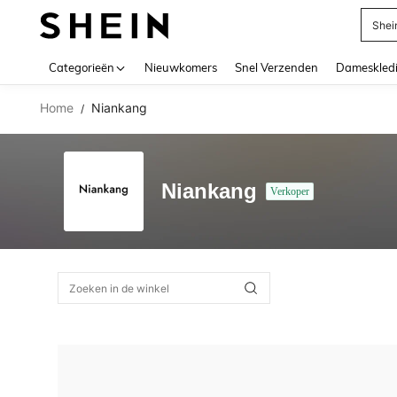
Shei
Use up 
Categorieën
Nieuwkomers
Snel Verzenden
Dameskled
Home
Niankang
/
Niankang
Verkoper