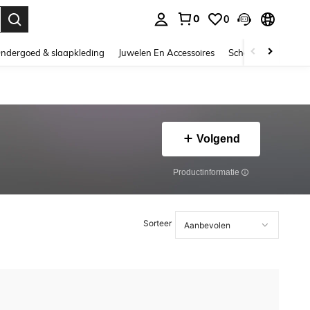
0
0
nden. Press Enter to select.
ndergoed & slaapkleding
Juwelen En Accessoires
Schoonheid & gezo
Volgend
Productinformatie
Sorteer