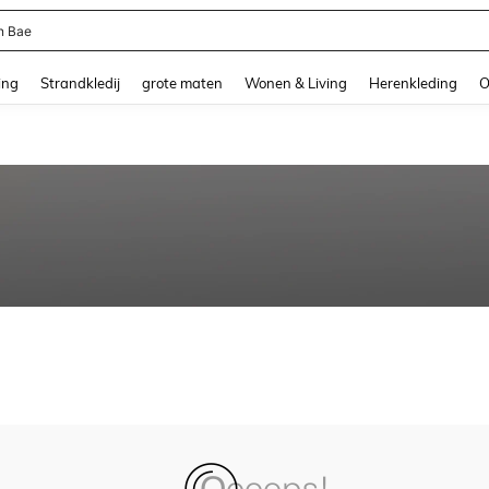
n Bae
and down arrow keys to navigate search Recente zoekopdracht and Zoeken en Vi
ing
Strandkledij
grote maten
Wonen & Living
Herenkleding
O