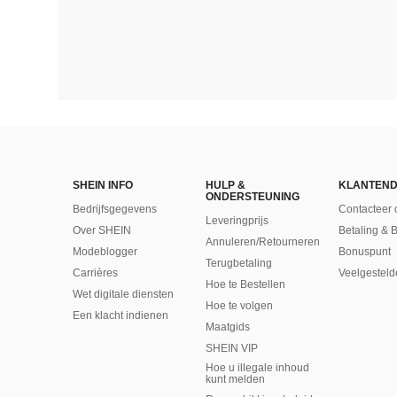
SHEIN INFO
HULP &
KLANTEND
ONDERSTEUNING
Bedrijfsgegevens
Contacteer 
Leveringprijs
Over SHEIN
Betaling & 
Annuleren/Retourneren
Modeblogger
Bonuspunt
Terugbetaling
Carrières
Veelgesteld
Hoe te Bestellen
Wet digitale diensten
Hoe te volgen
Een klacht indienen
Maatgids
SHEIN VIP
Hoe u illegale inhoud
kunt melden