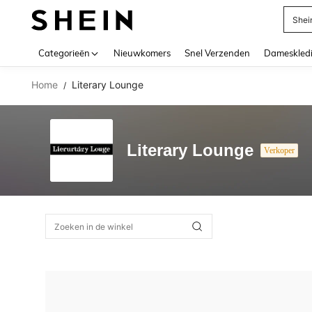
Shei
Use up 
Categorieën
Nieuwkomers
Snel Verzenden
Dameskled
Home
Literary Lounge
/
Literary Lounge
Verkoper