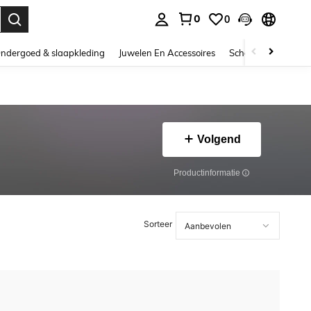
0
0
nden. Press Enter to select.
ndergoed & slaapkleding
Juwelen En Accessoires
Schoonheid & gezo
Volgend
Productinformatie
Sorteer