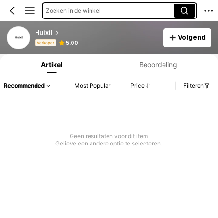
Zoeken in de winkel
HuixiI
Volgend
Productinformatie: Prijsopenbaring, Verkoop- en Voorraadgegevens.
5.00
Verkoper
Artikel
Beoordeling
Recommended
Most Popular
Price
Filteren
Geen resultaten voor dit item
Gelieve een andere optie te selecteren.