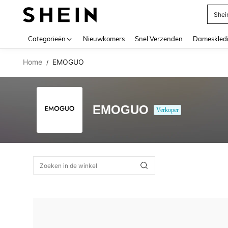
Shei
Use up 
Categorieën
Nieuwkomers
Snel Verzenden
Dameskled
Home
EMOGUO
/
EMOGUO
Verkoper