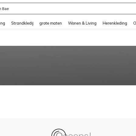
n Bae
and down arrow keys to navigate search Recente zoekopdracht and Zoeken en Vi
ing
Strandkledij
grote maten
Wonen & Living
Herenkleding
O