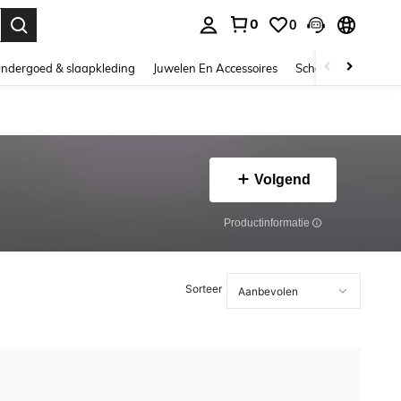
0
0
nden. Press Enter to select.
ndergoed & slaapkleding
Juwelen En Accessoires
Schoonheid & gezo
Volgend
Productinformatie
Sorteer