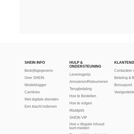
SHEIN INFO
HULP &
KLANTEND
ONDERSTEUNING
Bedrijfsgegevens
Contacteer 
Leveringprijs
Over SHEIN
Betaling & 
Annuleren/Retourneren
Modeblogger
Bonuspunt
Terugbetaling
Carrières
Veelgesteld
Hoe te Bestellen
Wet digitale diensten
Hoe te volgen
Een klacht indienen
Maatgids
SHEIN VIP
Hoe u illegale inhoud
kunt melden