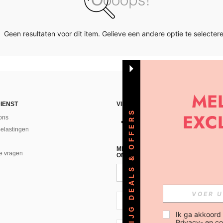
Geen resultaten voor dit item. Gelieve een andere optie te selectere
IENST
VIND ONS
KRIJG DEALS & OFFERS
ons
Belastingen
MELD JE A AN VOOR ONZE NIEUWS
e vragen
ONTVANGEN!(AFMELDEN IS MOGELI
NL + 31
Ik ga akkoord
Privacy- en co