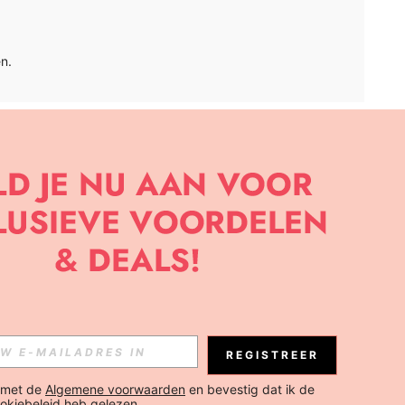
n.
APP
BRIEF OM DE LAATSTE NIEUWE TRENDS EN KORTINGEN TE
JK ELK MOMENT).
Abonneren
REGISTREER
Abonneren
 met de 
Algemene voorwaarden
 en bevestig dat ik de 
okiebeleid
 heb gelezen.