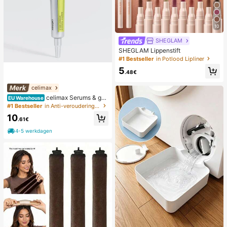
10
SHEGLAM
SHEGLAM Lippenstift
#1 Bestseller
in Potlood Lipliner
5
.48€
celimax
celimax Serums & gez
EU Warehouse
ichtsbehandelingen
#1 Bestseller
in Anti-veroudering Serums & Gezichtsbehandelingen
10
.61€
4-5 werkdagen