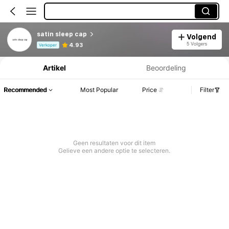
satin sleep cap
Volgend
Productinformatie: Prijsopenbaring, Verkoop- en Voorraadgegevens.
5 Volgers
4.93
Verkoper
Artikel
Beoordeling
Recommended
Most Popular
Price
Filter
Geen resultaten voor dit item
Gelieve een andere optie te selecteren.