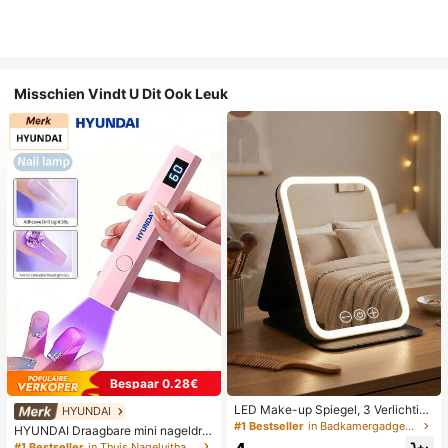
Misschien Vindt U Dit Ook Leuk
Bespaar 0.28€
LED Make-up Spiegel, 3 Verlichting
HYUNDAI
smodi, Verstelbare Helderheid, Draa
#1 Bestseller
in Badkamergadgets die favoriet zijn bij klanten B
HYUNDAI Draagbare mini nageldro
gbaar Vouwbaar Ontwerp, Geschikt
ger, oplaadbare handlamp UV/LED
#1 Bestseller
in Thuis Nageluithardingslampen en drogers