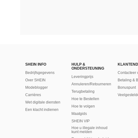
SHEIN INFO
HULP &
KLANTEND
ONDERSTEUNING
Bedrijfsgegevens
Contacteer 
Leveringprijs
Over SHEIN
Betaling & 
Annuleren/Retourneren
Modeblogger
Bonuspunt
Terugbetaling
Carrières
Veelgesteld
Hoe te Bestellen
Wet digitale diensten
Hoe te volgen
Een klacht indienen
Maatgids
SHEIN VIP
Hoe u illegale inhoud
kunt melden