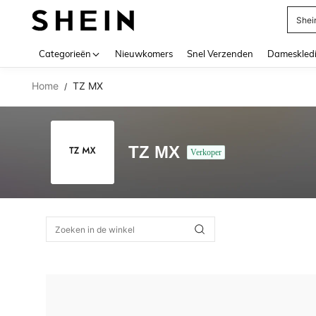
Shei
Use up 
Categorieën
Nieuwkomers
Snel Verzenden
Dameskled
Home
TZ MX
/
TZ MX
Verkoper