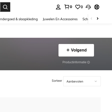
0
0
nden. Press Enter to select.
ndergoed & slaapkleding
Juwelen En Accessoires
Schoonheid & gezo
Volgend
Productinformatie
Sorteer