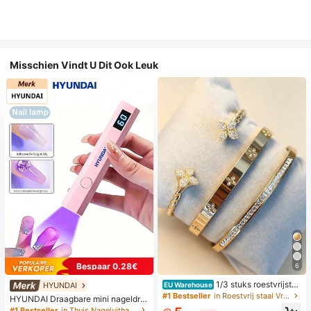
Misschien Vindt U Dit Ook Leuk
Bespaar 0.28€
6
1/3 stuks roestvrijstal
HYUNDAI
EU Warehouse
en 18K vergulde klaver kristal armb
#1 Bestseller
in Roestvrij staal Vrouwen Sieraden Sets
HYUNDAI Draagbare mini nageldro
and set, gedraaide 14K vergulde ko
ger, oplaadbare handlamp UV/LED
#1 Bestseller
in Thuis Nageluithardingslampen en drogers