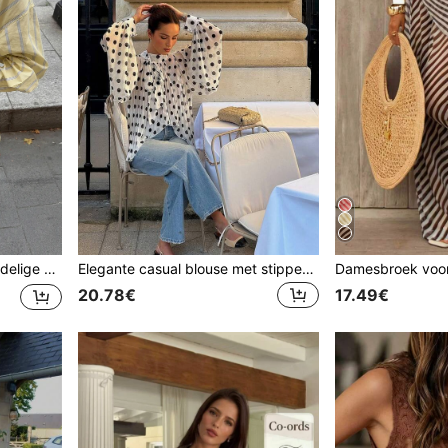
opende rokshort, decoratieve knopen geel
Elegante casual blouse met stippenpatroon voor dames in grote maten - met strik, pofmouwen, losse pasvorm, geplooid, semi-transparant, zomer
20.78€
17.49€