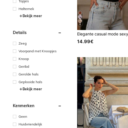
Topjes
Halternek
Bekijk meer
6
Details
14.99€
Zeeg
Voorpand met Knoopjes
Knoop
Geribd
Gerolde hals
Geplooide hals
Bekijk meer
Kenmerken
Geen
Huidvriendelijk