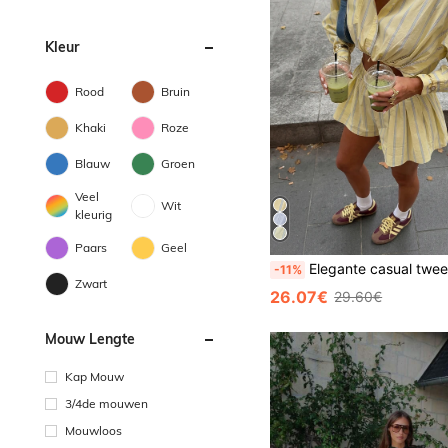
Kleur
Rood
Bruin
Khaki
Roze
Blauw
Groen
Veel
Wit
kleurig
Paars
Geel
Elegante casual tweedelige set voor dames - overhemdkraag, knoopjes aan de voorkant, lange mouwen, strikzoom, geplooid, uitl
-11%
Zwart
26.07€
29.60€
Mouw Lengte
Kap Mouw
3/4de mouwen
Mouwloos