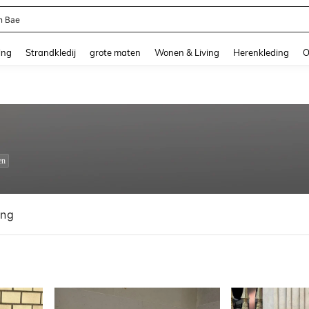
ni Dames
and down arrow keys to navigate search Recente zoekopdracht and Zoeken en Vi
ing
Strandkledij
grote maten
Wonen & Living
Herenkleding
O
en
ing