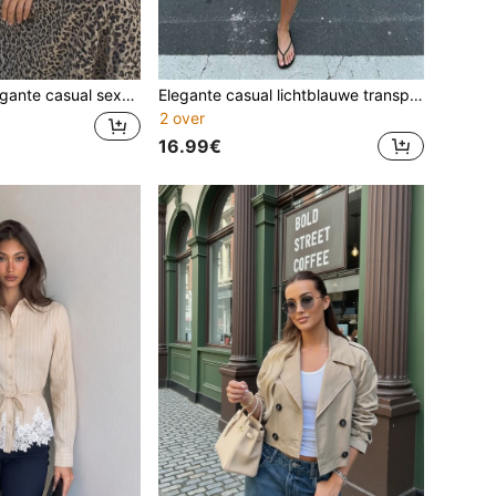
print en digitaal patroon voor lente/zomer - diepe V-hals, U-vormige rugloze rug, kruislingse strik aan de achterkant, geplooid, grote A-lijn, elastische plooien aan de achterkant, geschikt voor uitjes, vakanties, strandfeesten, feestdagen, woon-werkverkeer
Elegante casual lichtblauwe transparante damesblouse met lange mouwen - verlaagde schouders, overhemdkraag, dubbelrijige knopen, gebogen zoom, lente/zomer
2 over
16.99€