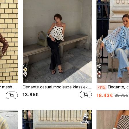
5
7
ange mouwen, transparant, lichtgewicht herfst
Elegante casual modieuze klassieke camisole top voor dames met polkadotprint, dubbele laag ruches aan de zoom, geplooid, verstelbare bandjes, korte lengte, dunne stof, voor dagelijks woon-werkverkeer, vakantie, Valentijnsdag en casual uitjes, lente/zomer
Elegante, casual damesblouse met lichtblauwe stippen
-11%
13.85€
18.43€
20.73€