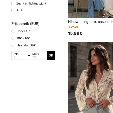
Zacht en lichtgewicht
licht
Prijsbereik (EUR)
1 over
Onder 15€
15.99€
15€ - 20€
Meer dan 20€
Min:
Max:
OK