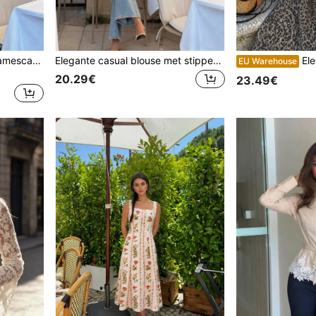
Nieuwe elegante, casual damescamisole met stippenpatroon voor op vakantie - met strik, los model, geplooid en licht doorschijnend.
Elegante casual blouse met stippenpatroon voor dames in grote maten - Zwarte blouse met strik, pofmouwen, losse pasvorm, geplooid, semi-transparant zomermodel
Elegante casual sexy damesmaxijurk met luipaard
EU Warehouse
20.29€
23.49€