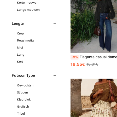
Korte mouwen
Lange mouwen
Lengte
Crop
Regelmatig
Midi
Lang
Elegante casual damesblouse met opstaande kraag, lange mouwen, ruches aan de zoom, pofmouwen, plooien aan de voorkant, doorschijnend, knoopsluiting aan de voorkant, lichtgewicht chiffonstof, satijnen 
-9%
Kort
16.55€
18.31€
Patroon Type
Gevlochten
Stippen
Kleurblok
Grafisch
Tribal