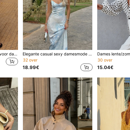
Elegante casual damesrok voor dagelijks woon-werkverkeer met kleine bloemenprint en plooien - geplooid, bloemenpatroon, lange lengte, stijve geweven rok voor de zomer
Elegante casual sexy damesmode hoogwaardige licht rekbare satijnen tie-dye printpatroon diepe V-hals lichte A-lijn maxi jurk - Tie-dye, Back Party
32 over
30 over
18.99€
15.04€