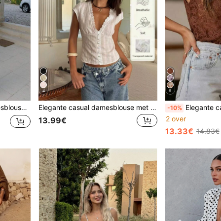
4
6
contrastkleurblokken, losvallende pasvorm, zwarte zomerblouse
Elegante casual damesblouse met diepe V-hals, capmouwen en lichte transparantie - knopen aan de voorkant, verfijnde kanten patchwork, jacquardmateriaal, wit, zomer
Elegante casual modieuze sexy mouwloze top met diepe V-hals voor dames - li
-10%
2 over
13.99€
13.33€
14.83€