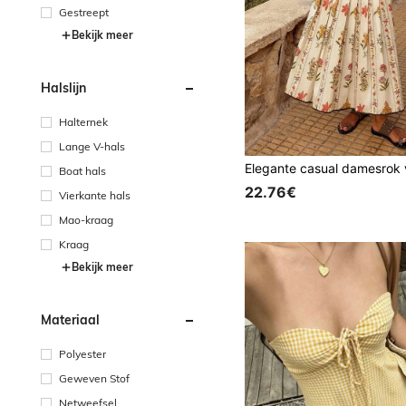
Gestreept
Bekijk meer
Halslijn
Halternek
Lange V-hals
Boat hals
22.76€
Vierkante hals
Mao-kraag
Kraag
Bekijk meer
Materiaal
Polyester
Geweven Stof
Netweefsel