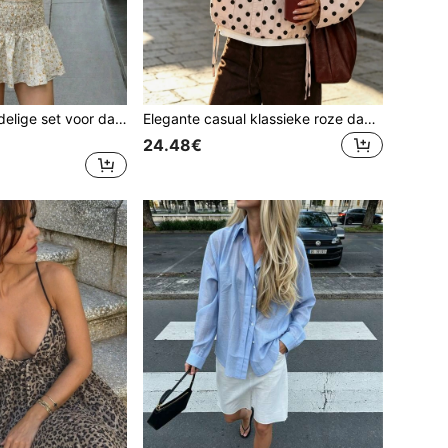
Elegante sexy 2-delige set voor dames met kleine bloemenprint - ruchesmouwen, holle knopen, ruchesrand, camisole top, A-lijn geplooide rok met elastische taille, lente/zomer
Elegante casual klassieke roze damesjas met stippenpatroon en opgestikte zakken voor herfst/winter - recht model met lange mouwen, echte zakken, opstaande kraag, trekkoord in de zoom, strikkraag, knopen aan de voorkant, verlaagde schouders
24.48€