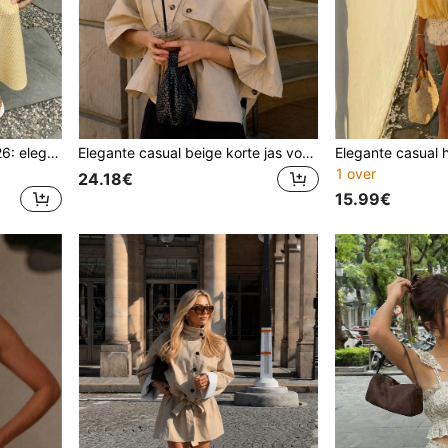
Damesjurk lente/zomer 2026: elegant, casual en sexy, halflang model met tweekleurig rood ruitpatroon - strapless met open rug, open rug, geweven, niet-elastische ruitstof, dun, halflang A-lijn model
Elegante casual beige korte jas voor dames - gelaagd rugontwerp, knoopdetail in de taille, opstaande kraag met knopen, vleermuismouwen, losse pasvorm, geschikt voor lente, herfst en winter
1 over
24.18€
15.99€