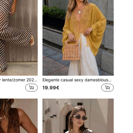
Damesbroek voor lente/zomer 2026: casual, elegant, doorschijnend, klassiek zebraprintpatroon - doorschijnend, 2-in-1 ontwerp met strikdetail, rechte pijpen, losse pasvorm, geweven, niet-elastische stof, geschikt voor strandvakantie
Elegante casual sexy damesblouse met diepe V-hals en transparante stof voor herfst/winter - verfijnde kanten contrast patchwork, strik aan de voorkant, ruches aan de lange mouwen, gebogen zoom, losse pasvorm
19.99€