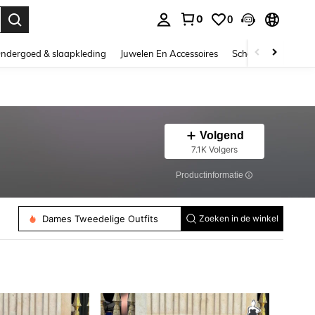
0
0
nden. Press Enter to select.
ndergoed & slaapkleding
Juwelen En Accessoires
Schoonheid & gezo
Volgend
7.1K Volgers
Productinformatie
Dames Tops
Dames Tweedelige Outfits
Grote Maten Blouses
Zoeken in de winkel