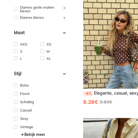
Dames grote maten
kleren
Dames kleren
Maat
XXS
XS
S
M
L
XL
Stijl
Boho
Elegante, casual, sexy mesh klassieke polkadot cropped top voor dames - bootneck, rimpeling aan de voorkant, rimpeldetails aan de taille, l
-6%
Feest
9.28€
9.89€
Schattig
Casual
Sexy
Vintage
Bekijk meer