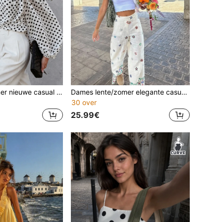
Dames lente/zomer nieuwe casual elegante blouse met polkadotpatroon - diepe V-hals, schouderplooien, lantaarnmouwen, lint, losse pasvorm wit vakantie
Dames lente/zomer elegante casual modieuze rechte broek met bloemen- en plantenprint - zijzakken, losse pasvorm, haaksluiting aan de voorkant, lichtgewicht, niet-elastische geweven stof
30 over
25.99€