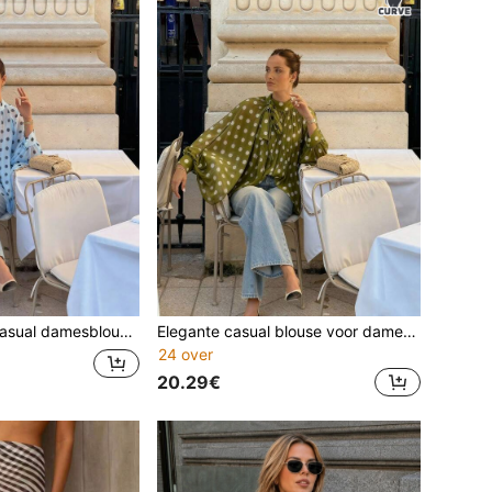
 - strikceintuur, pofmouwen, losse pasvorm, geplooid, semi-transparant, zomer
Elegante casual blouse voor dames met een maatje meer: mosgroene blouse met stippen - strik, pofmouwen, los model, geplooid, semi-transparant.
24 over
20.29€