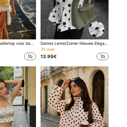
Elegante casual haltertop voor dames - Diepe V-hals, open rug, haltermodel, plooien aan de voorkant, paddenstoelknoopjes, lichtgewicht, lente/zomer
Dames Lente/Zomer Nieuwe Elegante Casual Mode Klassieke Polka Dot Print Dubbele Laag Ruche Zoom Camisole Top - Dubbele Laag Ruche, Geplooid, Verstelbare Bandjes, Korte Lengte, Lichtgewicht, Dagelijks Woon-werkverkeer, Vakantie, Valentijnsdag, Casual Uitje
31 over
13.99€