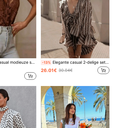
chtgewicht geborduurd mesh-stof, knoopsluiting aan de voorkant, diepe V-hals, mouwloos, losse pasvorm, niet-rekbaar
Elegante casual 2-delige set voor dames voor strandvakantie, 3D colorblock geborduurd, semi-transparant, imitatie linnen met textuur, dubbele laag ruches, diepe V-hals, ruchesdetails, strik aan de voorkant, lange mouwen
-13%
26.01€
30.04€