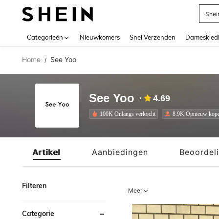
Biki
Use up 
Categorieën
Nieuwkomers
Snel Verzenden
Dameskled
Home
See Yoo
/
See Yoo
4.69
100K Onlangs verkocht
8.9K Opnieuw kop
Artikel
Aanbiedingen
Beoordel
Filteren
Meer
Categorie