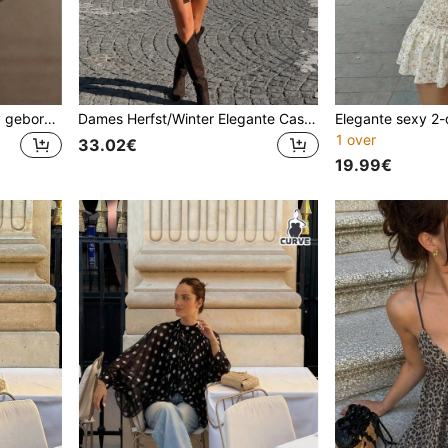
Elegante casual mode sexy geborduurde mouwloze diepe V-hals tanktop voor dames - geborduurde meshstof, knoopsluiting aan de voorkant, niet-rekbare zwarte zomer
Dames Herfst/Winter Elegante Casual Trenchcoat met Opstaande Kraag en Contrastkleurige Patchwork - Voorkant met Knoopsluiting, Riem, Losse Pasvorm, Zijzakken
1 over
33.02€
19.99€